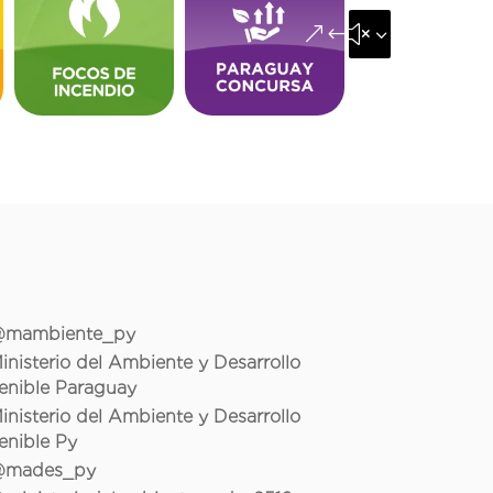
&#x35;
mambiente_py
inisterio del Ambiente y Desarrollo
enible Paraguay
inisterio del Ambiente y Desarrollo
enible Py
mades_py