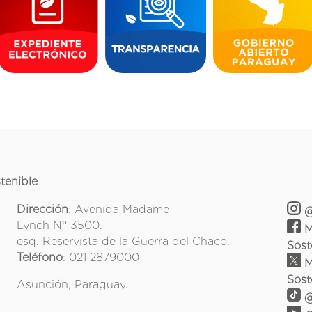
tenible
Dirección
: Avenida Madame
@
Lynch N° 3500.
M
esq. Reservista de la Guerra del Chaco.
Sost
Teléfono
: 021 2879000
M
Sost
Asunción, Paraguay.
@