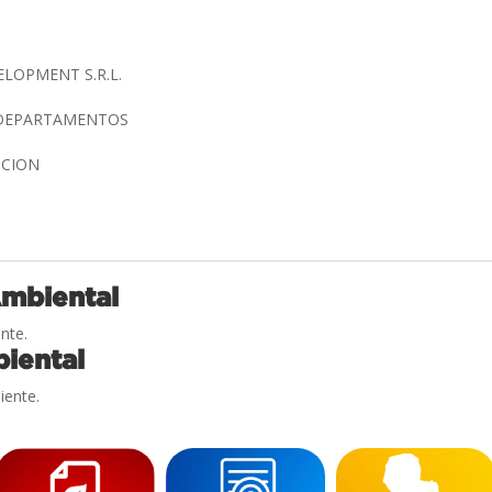
LOPMENT S.R.L.
A DEPARTAMENTOS
NCION
Ambiental
nte.
iental
iente.