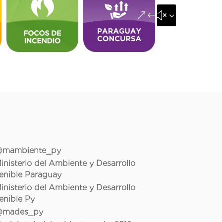
&#x35;
mambiente_py
inisterio del Ambiente y Desarrollo
enible Paraguay
inisterio del Ambiente y Desarrollo
enible Py
mades_py