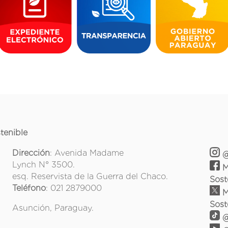
tenible
Dirección
: Avenida Madame
@
Lynch N° 3500.
M
esq. Reservista de la Guerra del Chaco.
Sost
Teléfono
: 021 2879000
M
Sost
Asunción, Paraguay.
@