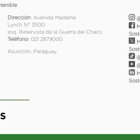
tenible
Dirección
: Avenida Madame
@
Lynch N° 3500.
M
esq. Reservista de la Guerra del Chaco.
Sost
Teléfono
: 021 2879000
M
Sost
Asunción, Paraguay.
@
@
M
Sost