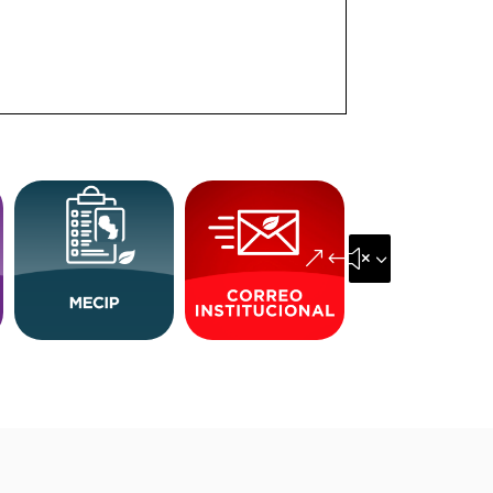
&#x35;