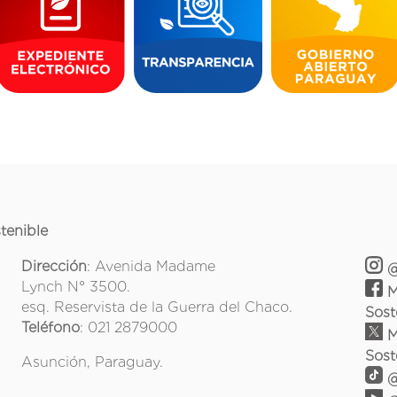
tenible
Dirección
: Avenida Madame
@
Lynch N° 3500.
M
esq. Reservista de la Guerra del Chaco.
Sost
Teléfono
: 021 2879000
M
Sost
Asunción, Paraguay.
@