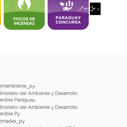
&#x35;
mambiente_py
inisterio del Ambiente y Desarrollo
enible Paraguay
inisterio del Ambiente y Desarrollo
enible Py
mades_py