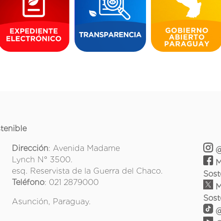
tenible
Dirección
: Avenida Madame
@
Lynch N° 3500.
M
esq. Reservista de la Guerra del Chaco.
Sost
Teléfono
: 021 2879000
M
Sost
Asunción, Paraguay.
@