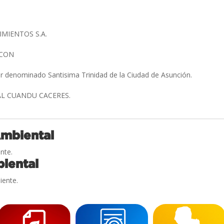
MIENTOS S.A.
 ICON
ar denominado Santisima Trinidad de la Ciudad de Asunción.
AL CUANDU CACERES.
Ambiental
nte.
iental
iente.