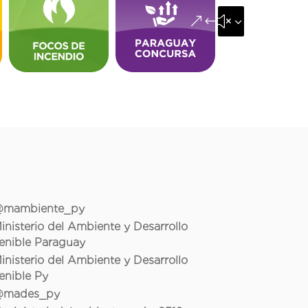
&#x35;
mambiente_py
inisterio del Ambiente y Desarrollo
enible Paraguay
inisterio del Ambiente y Desarrollo
enible Py
mades_py