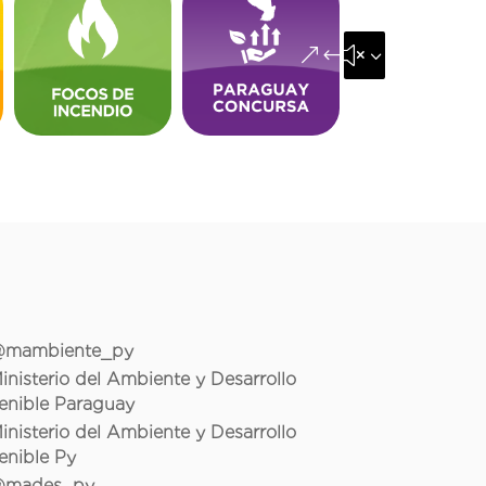
&#x35;
mambiente_py
inisterio del Ambiente y Desarrollo
enible Paraguay
inisterio del Ambiente y Desarrollo
enible Py
mades_py