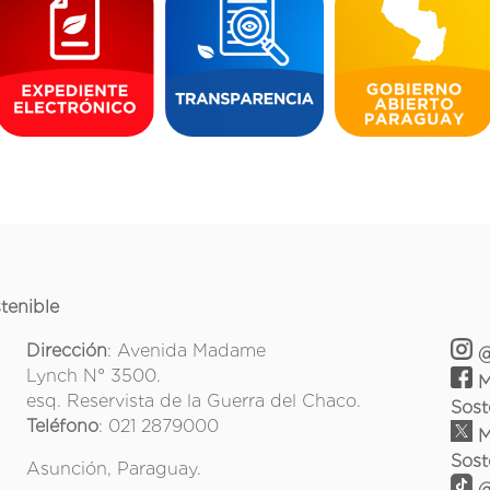
tenible
Dirección
: Avenida Madame
@
Lynch N° 3500.
M
esq. Reservista de la Guerra del Chaco.
Sost
Teléfono
: 021 2879000
M
Sost
Asunción, Paraguay.
@