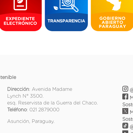
tenible
Dirección
: Avenida Madame
@
Lynch N° 3500.
M
esq. Reservista de la Guerra del Chaco.
Sost
Teléfono
: 021 2879000
M
Sost
Asunción, Paraguay.
@