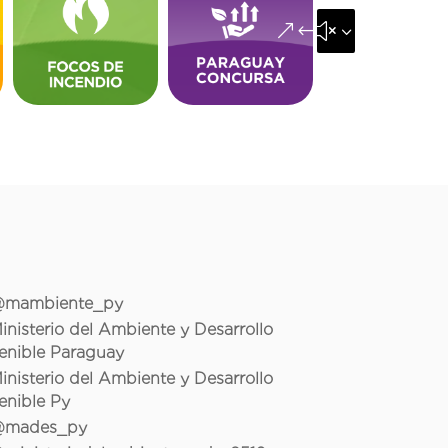
&#x35;
mambiente_py
inisterio del Ambiente y Desarrollo
enible Paraguay
inisterio del Ambiente y Desarrollo
enible Py
mades_py