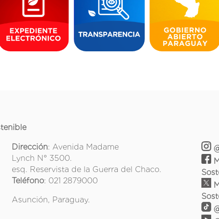
tenible
Dirección
: Avenida Madame
@
Lynch N° 3500.
M
esq. Reservista de la Guerra del Chaco.
Sost
Teléfono
: 021 2879000
M
Sost
Asunción, Paraguay.
@