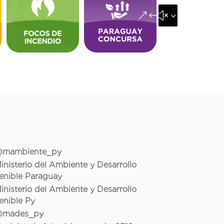
&#x35;
mambiente_py
inisterio del Ambiente y Desarrollo
enible Paraguay
inisterio del Ambiente y Desarrollo
enible Py
mades_py