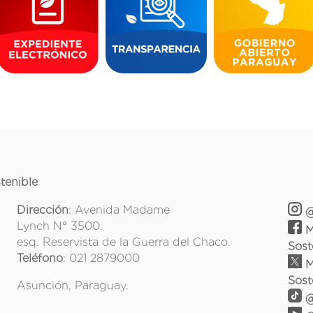
tenible
Dirección
: Avenida Madame
@
Lynch N° 3500.
M
esq. Reservista de la Guerra del Chaco.
Sost
Teléfono
: 021 2879000
M
Sost
Asunción, Paraguay.
@