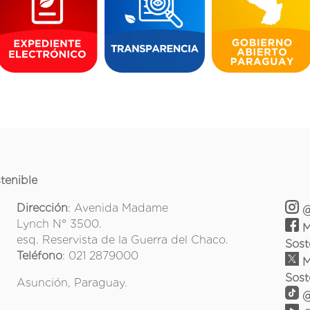
tenible
Dirección
: Avenida Madame
@
Lynch N° 3500.
M
esq. Reservista de la Guerra del Chaco.
Sost
Teléfono
: 021 2879000
M
Sost
Asunción, Paraguay.
@