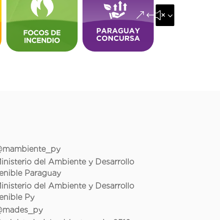
&#x35;
mambiente_py
inisterio del Ambiente y Desarrollo
enible Paraguay
inisterio del Ambiente y Desarrollo
enible Py
mades_py