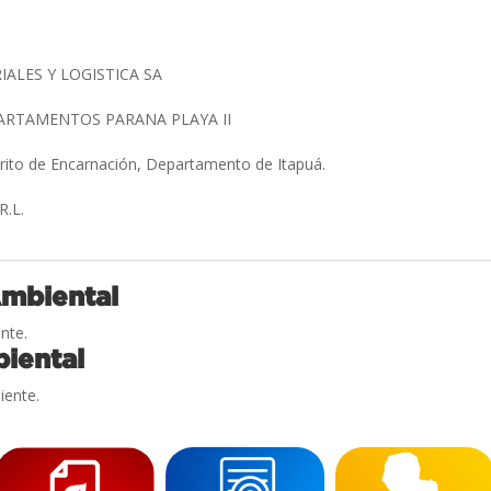
IALES Y LOGISTICA SA
PARTAMENTOS PARANA PLAYA II
trito de Encarnación, Departamento de Itapuá.
R.L.
Ambiental
nte.
iental
iente.