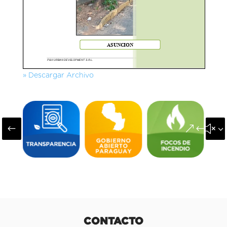
» Descargar Archivo
#
&#x3
CONTACTO