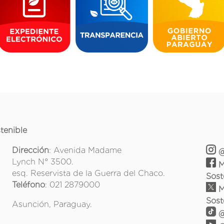
tenible
Dirección
: Avenida Madame
@
Lynch N° 3500.
M
esq. Reservista de la Guerra del Chaco.
Sost
Teléfono
: 021 2879000
M
Sost
Asunción, Paraguay.
@