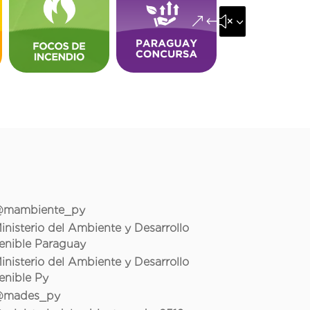
&#x35;
mambiente_py
inisterio del Ambiente y Desarrollo
enible Paraguay
inisterio del Ambiente y Desarrollo
enible Py
mades_py