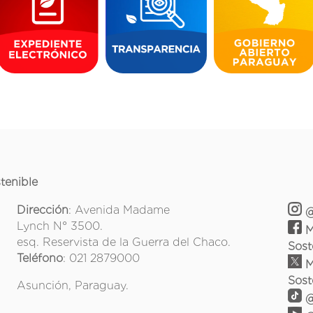
tenible
Dirección
: Avenida Madame
@
Lynch N° 3500.
M
esq. Reservista de la Guerra del Chaco.
Sost
Teléfono
: 021 2879000
M
Sost
Asunción, Paraguay.
@