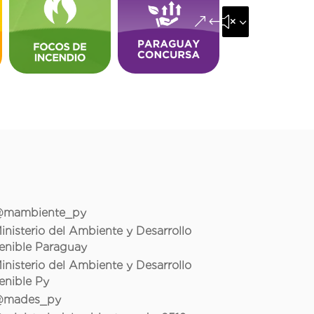
&#x35;
mambiente_py
inisterio del Ambiente y Desarrollo
enible Paraguay
inisterio del Ambiente y Desarrollo
enible Py
mades_py