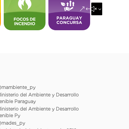
&#x35;
mambiente_py
inisterio del Ambiente y Desarrollo
enible Paraguay
inisterio del Ambiente y Desarrollo
enible Py
mades_py