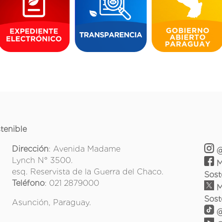
tenible
Dirección
: Avenida Madame
@
Lynch N° 3500.
M
esq. Reservista de la Guerra del Chaco.
Sost
Teléfono
: 021 2879000
M
Sost
Asunción, Paraguay.
@