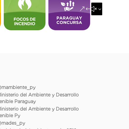
&#x35;
mambiente_py
inisterio del Ambiente y Desarrollo
enible Paraguay
inisterio del Ambiente y Desarrollo
enible Py
mades_py