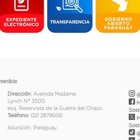
tenible
Dirección
: Avenida Madame
@
Lynch N° 3500.
M
esq. Reservista de la Guerra del Chaco.
Sost
Teléfono
: 021 2879000
M
Sost
Asunción, Paraguay.
@