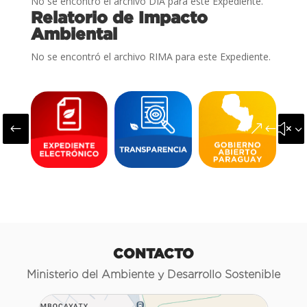
No se encontró el archivo DIA para este Expediente.
Relatorio de Impacto
Ambiental
No se encontró el archivo RIMA para este Expediente.
#
&#x3
CONTACTO
Ministerio del Ambiente y Desarrollo Sostenible