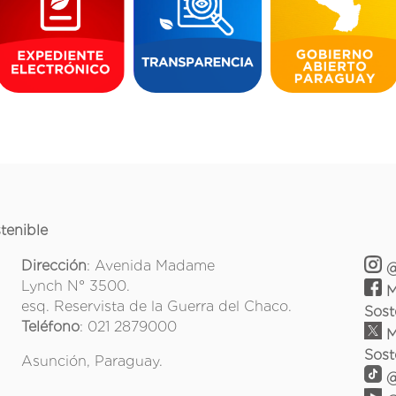
tenible
Dirección
: Avenida Madame
@
Lynch N° 3500.
M
esq. Reservista de la Guerra del Chaco.
Sost
Teléfono
: 021 2879000
M
Sost
Asunción, Paraguay.
@