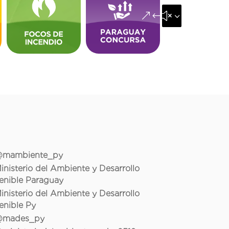
&#x35;
mambiente_py
inisterio del Ambiente y Desarrollo
enible Paraguay
inisterio del Ambiente y Desarrollo
enible Py
mades_py