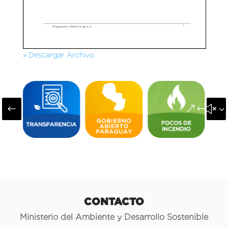
» Descargar Archivo
#
&#x3
CONTACTO
Ministerio del Ambiente y Desarrollo Sostenible