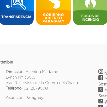
tenible
Dirección
: Avenida Madame
@
Lynch N° 3500.
M
esq. Reservista de la Guerra del Chaco.
Sost
Teléfono
: 021 2879000
M
Sost
Asunción, Paraguay.
@