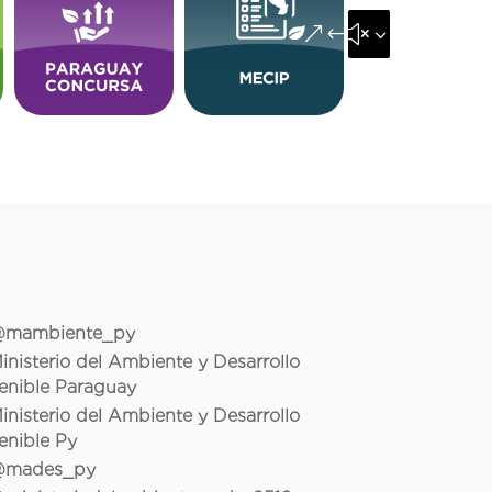
&#x35;
mambiente_py
inisterio del Ambiente y Desarrollo
enible Paraguay
inisterio del Ambiente y Desarrollo
enible Py
mades_py