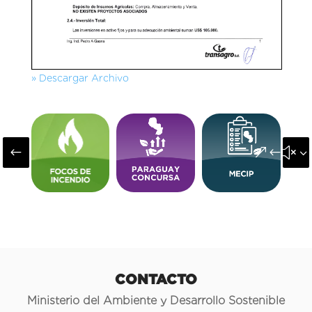
» Descargar Archivo
#
&#x3
CONTACTO
Ministerio del Ambiente y Desarrollo Sostenible