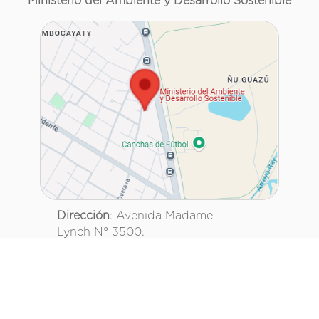
Ministerio del Ambiente y Desarrollo Sostenible
Dirección
: Avenida Madame
Lynch N° 3500.
esq. Reservista de la Guerra del Chaco.
Teléfono
: 021 2879000
Asunción, Paraguay.
@mambiente_py