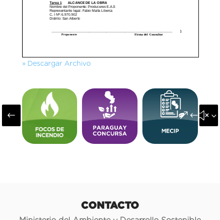
» Descargar Archivo
#
&#x3
CONTACTO