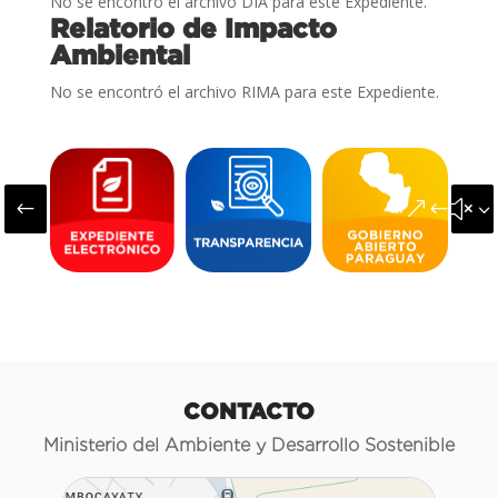
No se encontró el archivo DIA para este Expediente.
Relatorio de Impacto
Ambiental
No se encontró el archivo RIMA para este Expediente.
#
&#x3
CONTACTO
Ministerio del Ambiente y Desarrollo Sostenible