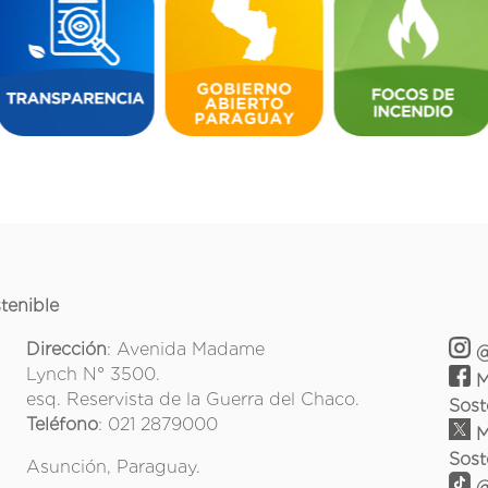
tenible
Dirección
: Avenida Madame
@
Lynch N° 3500.
M
esq. Reservista de la Guerra del Chaco.
Sost
Teléfono
: 021 2879000
M
Sost
Asunción, Paraguay.
@