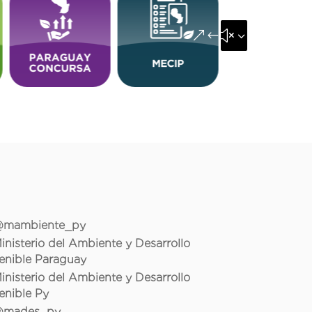
&#x35;
mambiente_py
inisterio del Ambiente y Desarrollo
enible Paraguay
inisterio del Ambiente y Desarrollo
enible Py
mades_py