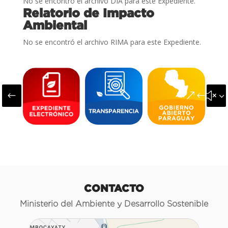
No se encontró el archivo DIA para este Expediente.
Relatorio de Impacto
Ambiental
No se encontró el archivo RIMA para este Expediente.
#
&#x3
CONTACTO
Ministerio del Ambiente y Desarrollo Sostenible