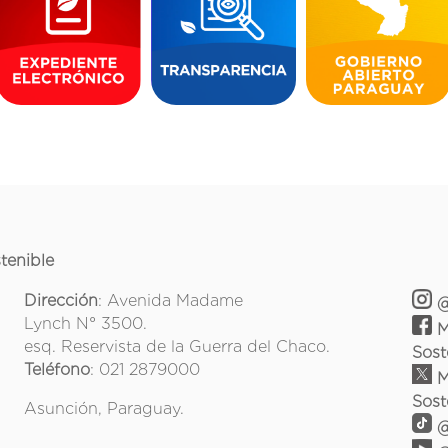
tenible
Dirección
: Avenida Madame
@
Lynch N° 3500.
M
esq. Reservista de la Guerra del Chaco.
Sost
Teléfono
: 021 2879000
M
Sost
Asunción, Paraguay.
@