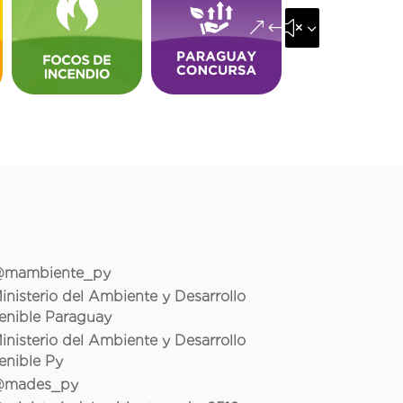
&#x35;
mambiente_py
inisterio del Ambiente y Desarrollo
enible Paraguay
inisterio del Ambiente y Desarrollo
enible Py
mades_py