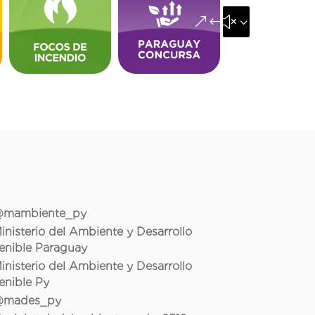
&#x35;
mambiente_py
inisterio del Ambiente y Desarrollo
enible Paraguay
inisterio del Ambiente y Desarrollo
enible Py
mades_py