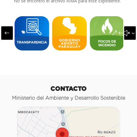
No se encontró el archivo RIMA para este Expediente.
#
&#x3
CONTACTO
Ministerio del Ambiente y Desarrollo Sostenible