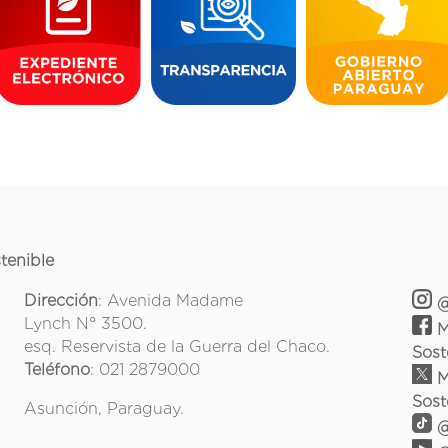
tenible
Dirección
: Avenida Madame
@
Lynch N° 3500.
M
esq. Reservista de la Guerra del Chaco.
Sost
Teléfono
: 021 2879000
M
Sost
Asunción, Paraguay.
@