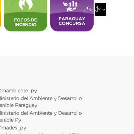
&#x35;
mambiente_py
inisterio del Ambiente y Desarrollo
enible Paraguay
inisterio del Ambiente y Desarrollo
enible Py
mades_py