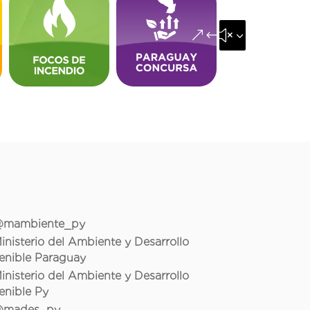
&#x35;
mambiente_py
inisterio del Ambiente y Desarrollo
enible Paraguay
inisterio del Ambiente y Desarrollo
enible Py
mades_py