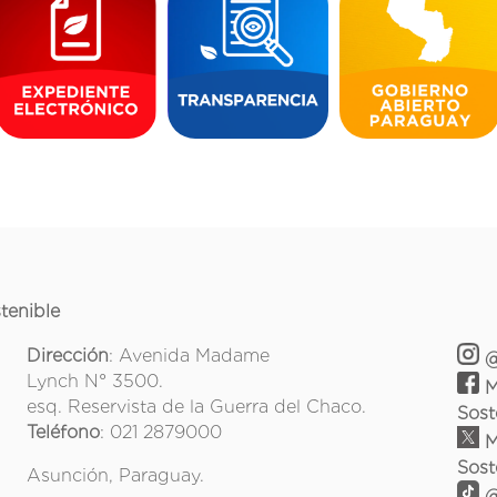
tenible
Dirección
: Avenida Madame
@
Lynch N° 3500.
M
esq. Reservista de la Guerra del Chaco.
Sost
Teléfono
: 021 2879000
M
Sost
Asunción, Paraguay.
@