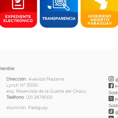
tenible
Dirección
: Avenida Madame
@
Lynch N° 3500.
M
esq. Reservista de la Guerra del Chaco.
Sost
Teléfono
: 021 2879000
M
Sost
Asunción, Paraguay.
@