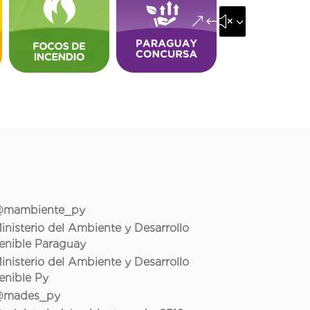
&#x35;
mambiente_py
inisterio del Ambiente y Desarrollo
enible Paraguay
inisterio del Ambiente y Desarrollo
enible Py
mades_py