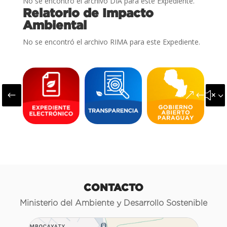
No se encontró el archivo DIA para este Expediente.
Relatorio de Impacto
Ambiental
No se encontró el archivo RIMA para este Expediente.
#
&#x3
CONTACTO
Ministerio del Ambiente y Desarrollo Sostenible