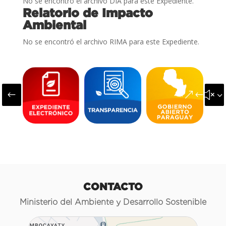
No se encontró el archivo DIA para este Expediente.
Relatorio de Impacto
Ambiental
No se encontró el archivo RIMA para este Expediente.
#
&#x3
CONTACTO
Ministerio del Ambiente y Desarrollo Sostenible