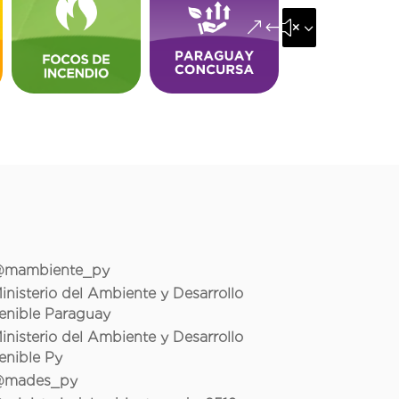
&#x35;
mambiente_py
inisterio del Ambiente y Desarrollo
enible Paraguay
inisterio del Ambiente y Desarrollo
enible Py
mades_py