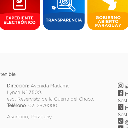
tenible
Dirección
: Avenida Madame
@
Lynch N° 3500.
M
esq. Reservista de la Guerra del Chaco.
Sost
Teléfono
: 021 2879000
M
Sost
Asunción, Paraguay.
@