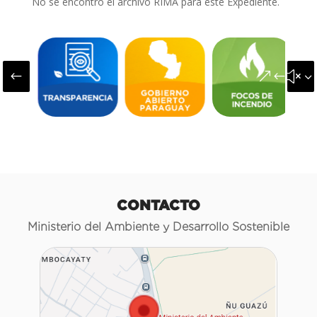
No se encontró el archivo RIMA para este Expediente.
#
&#x3
CONTACTO
Ministerio del Ambiente y Desarrollo Sostenible