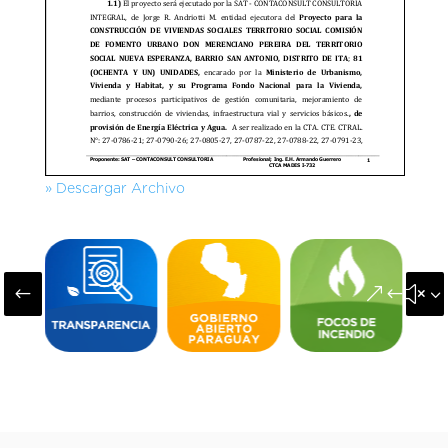
» Descargar Archivo
#
&#x3