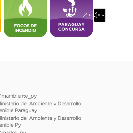
&#x35;
mambiente_py
inisterio del Ambiente y Desarrollo
enible Paraguay
inisterio del Ambiente y Desarrollo
enible Py
mades_py