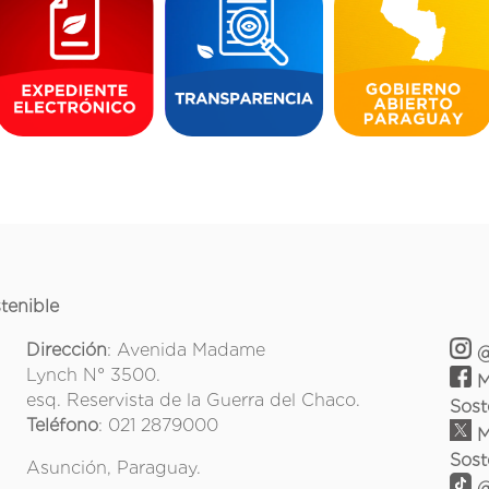
tenible
Dirección
: Avenida Madame
@
Lynch N° 3500.
M
esq. Reservista de la Guerra del Chaco.
Sost
Teléfono
: 021 2879000
M
Sost
Asunción, Paraguay.
@