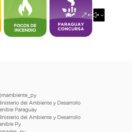
&#x35;
mambiente_py
inisterio del Ambiente y Desarrollo
enible Paraguay
inisterio del Ambiente y Desarrollo
enible Py
mades_py