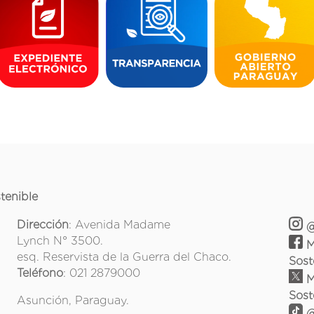
tenible
Dirección
: Avenida Madame
@
Lynch N° 3500.
M
esq. Reservista de la Guerra del Chaco.
Sost
Teléfono
: 021 2879000
M
Sost
Asunción, Paraguay.
@