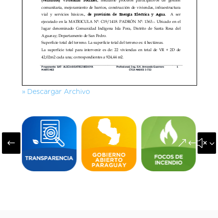
» Descargar Archivo
#
&#x3