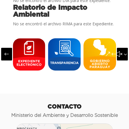
No se encontró el archivo DIA para este Expediente.
Relatorio de Impacto
Ambiental
No se encontró el archivo RIMA para este Expediente.
#
&#x3
CONTACTO
Ministerio del Ambiente y Desarrollo Sostenible