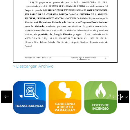
» Descargar Archivo
#
&#x3