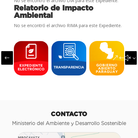
No se encontró el archivo DIA para este Expediente.
Relatorio de Impacto
Ambiental
No se encontró el archivo RIMA para este Expediente.
#
&#x3
CONTACTO
Ministerio del Ambiente y Desarrollo Sostenible