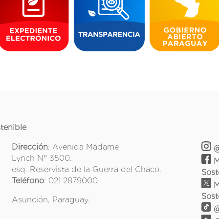
tenible
Dirección
: Avenida Madame
@
Lynch N° 3500.
M
esq. Reservista de la Guerra del Chaco.
Sost
Teléfono
: 021 2879000
M
Sost
Asunción, Paraguay.
@