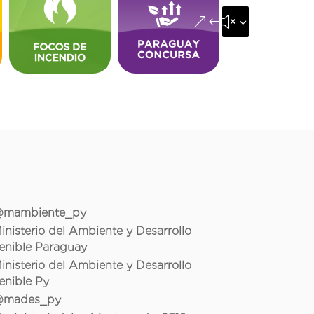
&#x35;
mambiente_py
inisterio del Ambiente y Desarrollo
enible Paraguay
inisterio del Ambiente y Desarrollo
enible Py
mades_py