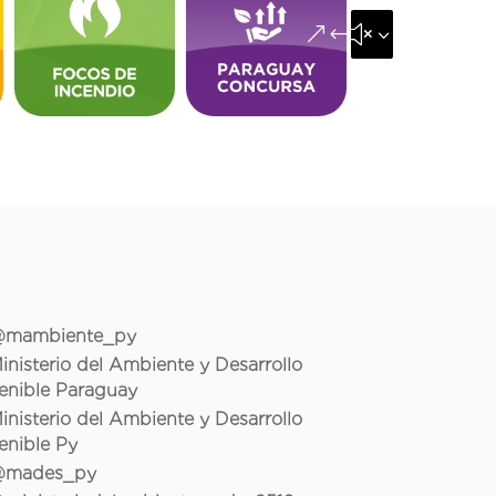
&#x35;
mambiente_py
inisterio del Ambiente y Desarrollo
enible Paraguay
inisterio del Ambiente y Desarrollo
enible Py
mades_py