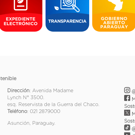
tenible
Dirección
: Avenida Madame
@
Lynch N° 3500.
M
esq. Reservista de la Guerra del Chaco.
Sost
Teléfono
: 021 2879000
M
Sost
Asunción, Paraguay.
@