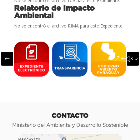
No se encontró el archivo DIA para este Expediente.
Relatorio de Impacto
Ambiental
No se encontró el archivo RIMA para este Expediente.
#
&#x3
CONTACTO
Ministerio del Ambiente y Desarrollo Sostenible