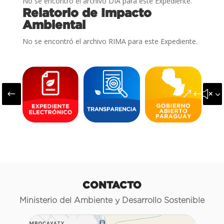
No se encontró el archivo DIA para este Expediente.
Relatorio de Impacto
Ambiental
No se encontró el archivo RIMA para este Expediente.
#
&#x3
CONTACTO
Ministerio del Ambiente y Desarrollo Sostenible