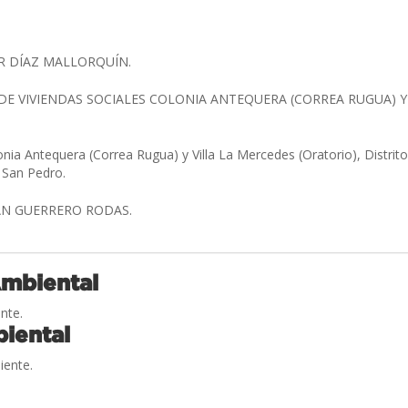
R DÍAZ MALLORQUÍN.
E VIVIENDAS SOCIALES COLONIA ANTEQUERA (CORREA RUGUA) Y 
H
onia Antequera (Correa Rugua) y Villa La Mercedes (Oratorio), Distri
 San Pedro.
N GUERRERO RODAS.
Ambiental
nte.
iental
iente.