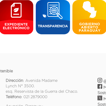
tenible
Dirección
: Avenida Madame
@
Lynch N° 3500.
M
esq. Reservista de la Guerra del Chaco.
Sost
Teléfono
: 021 2879000
M
Sost