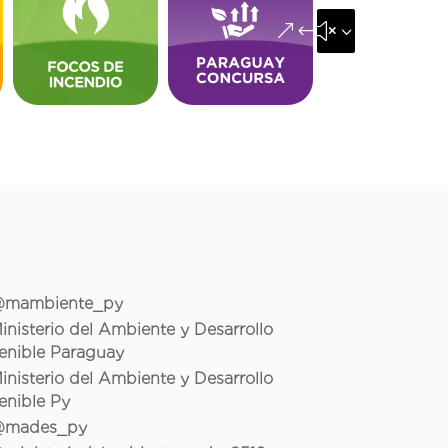
&#x35;
mambiente_py
inisterio del Ambiente y Desarrollo
enible Paraguay
inisterio del Ambiente y Desarrollo
enible Py
mades_py