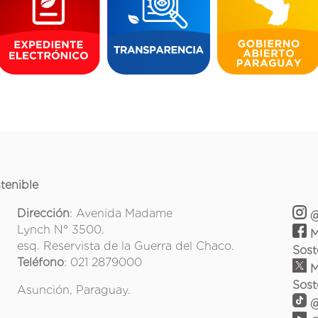
tenible
Dirección
: Avenida Madame
@
Lynch N° 3500.
M
esq. Reservista de la Guerra del Chaco.
Sost
Teléfono
: 021 2879000
M
Sost
Asunción, Paraguay.
@