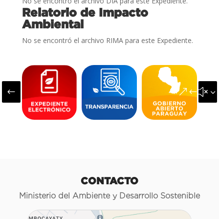
No se encontró el archivo DIA para este Expediente.
Relatorio de Impacto
Ambiental
No se encontró el archivo RIMA para este Expediente.
#
&#x3
CONTACTO
Ministerio del Ambiente y Desarrollo Sostenible