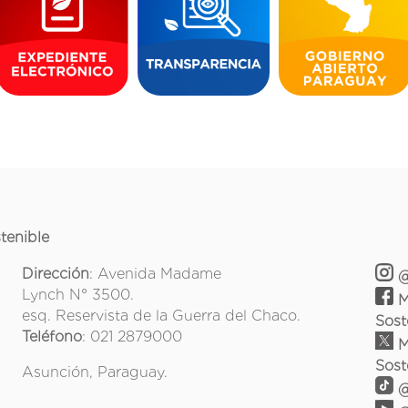
tenible
Dirección
: Avenida Madame
@
Lynch N° 3500.
M
esq. Reservista de la Guerra del Chaco.
Sost
Teléfono
: 021 2879000
M
Sost
Asunción, Paraguay.
@