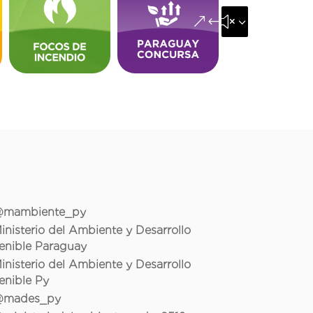
&#x35;
mambiente_py
inisterio del Ambiente y Desarrollo
enible Paraguay
inisterio del Ambiente y Desarrollo
enible Py
mades_py