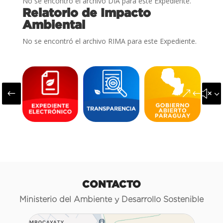
No se encontró el archivo DIA para este Expediente.
Relatorio de Impacto
Ambiental
No se encontró el archivo RIMA para este Expediente.
#
&#x3
CONTACTO
Ministerio del Ambiente y Desarrollo Sostenible